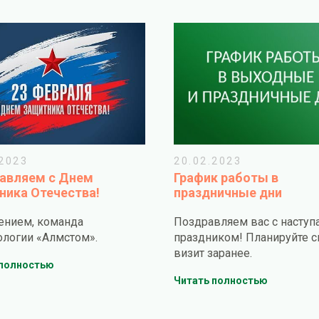
.2023
20.02.2023
авляем с Днем
График работы в
ника Отечества!
праздничные дни
ением, команда
Поздравляем вас с насту
ологии «Алмстом».
праздником! Планируйте с
визит заранее.
 полностью
Читать полностью