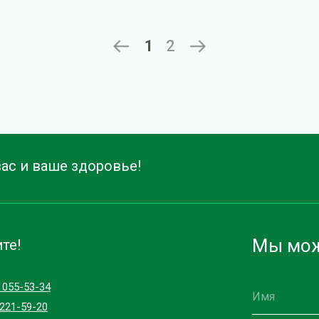
1
2
ас и ваше здоровье!
Мы мож
те!
) 055-53-34
)221-59-20