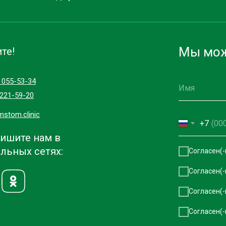
Мы мож
те!
) 055-53-34
)221-59-20
mstom.clinic
+7
ишите нам в
льных сетях:
Согласен(-
Согласен(-
Согласен(-
Согласен(-